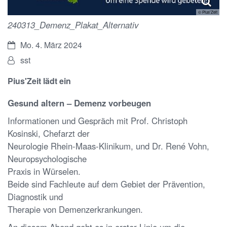
© Pius'Zeit
240313_Demenz_Plakat_Alternativ
Datum:
Mo. 4. März 2024
Von:
sst
Pius'Zeit lädt ein
Gesund altern – Demenz vorbeugen
Informationen und Gespräch mit Prof. Christoph
Kosinski, Chefarzt der
Neurologie Rhein-Maas-Klinikum, und Dr. René Vohn,
Neuropsychologische
Praxis in Würselen.
Beide sind Fachleute auf dem Gebiet der Prävention,
Diagnostik und
Therapie von Demenzerkrankungen.
An diesem Abend geht es in erster Linie um die