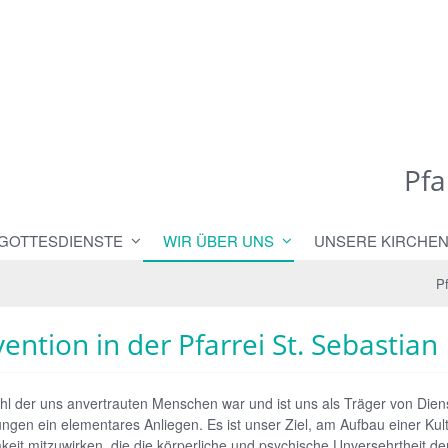
Pfa
 GOTTESDIENSTE
WIR ÜBER UNS
UNSERE KIRCHE
Pf
ention in der Pfarrei St. Sebastian
l der uns anvertrauten Menschen war und ist uns als Träger von Dien
ungen ein elementares Anliegen. Es ist unser Ziel, am Aufbau einer Kul
eit mitzuwirken, die die körperliche und psychische Unversehrtheit de