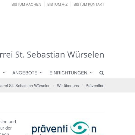
BISTUM AACHEN
BISTUM A-Z
BISTUM KONTAKT
rrei St. Sebastian Würselen
N
ANGEBOTE
EINRICHTUNGEN
arrei St. Sebastian Würselen
Wir über uns
Prävention
sten und
tur der
r von