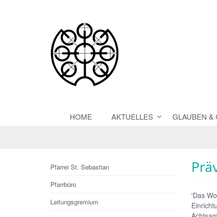
HOME
AKTUELLES
GLAUBEN &
Präv
Pfarrei St. Sebastian
Pfarrbüro
'Das Woh
Leitungsgremium
Einricht
Achtsamk