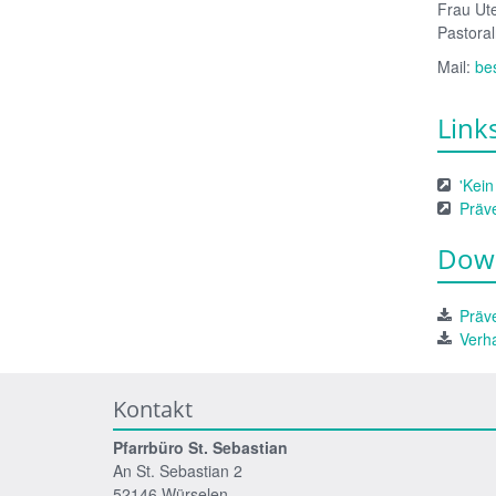
Frau Ut
Pastoral
Mail:
be
Link
'Kein
Präv
Down
Präv
Verh
Kontakt
Pfarrbüro St. Sebastian
An St. Sebastian 2
52146 Würselen