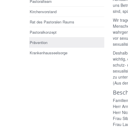
Pastoralteam
uns Betr
sind, sp
Kirchenvorstand
Wir tra
Rat des Pastoralen Raums
Menschen
wahrgen
Pastoralkonzept
vor sexu
Prävention
sexualis
Krankenhausseelsorge
Deshalb 
wichtig,
schutz- 
sexuali
zu unter
(Aus de
Besch
Familie
Herr Ar
Herr Nic
Frau Sib
Frau La