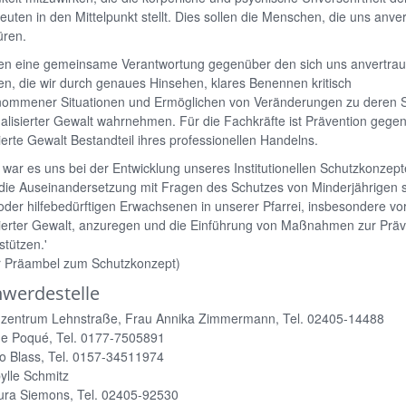
euten in den Mittelpunkt stellt. Dies sollen die Menschen, die uns anver
üren.
gen eine gemeinsame Verantwortung gegenüber den sich uns anvertra
, die wir durch genaues Hinsehen, klares Benennen kritisch
ommener Situationen und Ermöglichen von Veränderungen zu deren 
alisierter Gewalt wahrnehmen. Für die Fachkräfte ist Prävention gege
ierte Gewalt Bestandteil ihres professionellen Handelns.
war es uns bei der Entwicklung unseres Institutionellen Schutzkonzept
 die Auseinandersetzung mit Fragen des Schutzes von Minderjährigen 
oder hilfebedürftigen Erwachsenen in unserer Pfarrei, insbesondere vo
sierter Gewalt, anzuregen und die Einführung von Maßnahmen zur Präv
stützen.'
r Präambel zum Schutzkonzept)
werdestelle
nzentrum Lehnstraße, Frau Annika Zimmermann, Tel. 02405-14488
ne Poqué, Tel. 0177-7505891
o Blass, Tel. 0157-34511974
ylle Schmitz
ura Siemons, Tel. 02405-92530