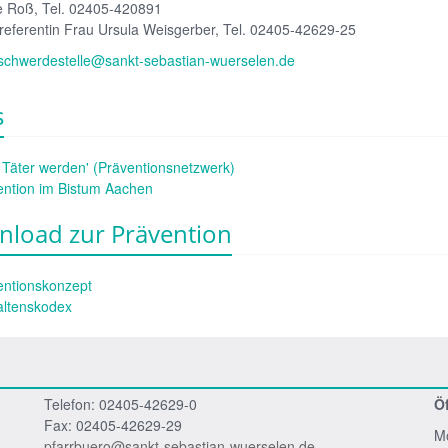
e Roß, Tel. 02405-420891
referentin Frau Ursula Weisgerber, Tel. 02405-42629-25
schwerdestelle@sankt-sebastian-wuerselen.de
s
 Täter werden' (Präventionsnetzwerk)
ention im Bistum Aachen
load zur Prävention
entionskonzept
altenskodex
Telefon: 02405-42629-0
Ö
Fax: 02405-42629-29
Mo
pfarrbuero@sankt-sebastian-wuerselen.de