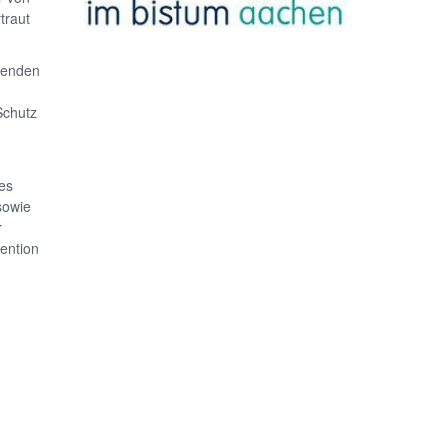
traut
uenden
Schutz
n
es
sowie
r
ention