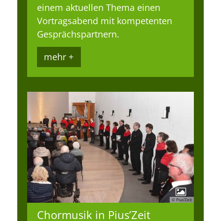
einem aktuellen Thema einen
Vortragsabend mit kompetenten
Gesprächspartnern.
mehr +
© Pius’Zeit
Chormusik in Pius’Zeit