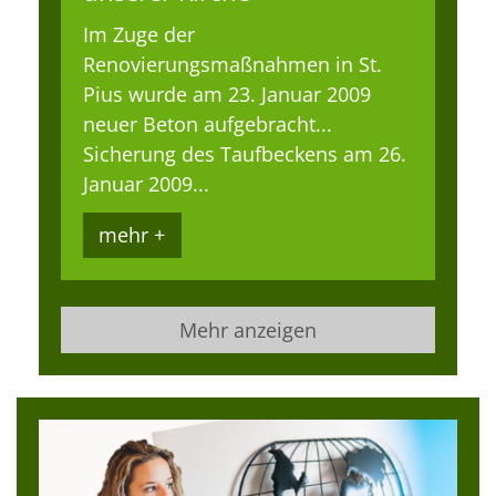
Im Zuge der
Renovierungsmaßnahmen in St.
Pius wurde am 23. Januar 2009
neuer Beton aufgebracht...
Sicherung des Taufbeckens am 26.
Januar 2009...
mehr +
Mehr anzeigen