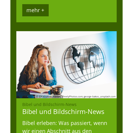
mehr +
© ©Katharine_Hanlon_ freelyPhotos.com; george-bakos_unsplash.com
:
Bibel und Bildschirm-News
Bibel und Bildschirm-News
Bibel erleben: Was passiert, wenn
wir einen Abschnitt aus den