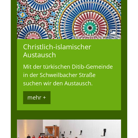
© Jörg Reuter (CC BY 2.0) www.flickr.com
Christlich-islamischer
Austausch
Mit der türkischen Ditib-Gemeinde
in der Schweilbacher Straße
suchen wir den Austausch.
mehr +