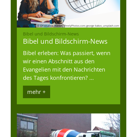
© ©Katharine_Hanlon_ freelyPhotos.com; george-bakos_unsplash.com
:
Bibel und Bildschirm-News
Bibel und Bildschirm-News
Bibel erleben: Was passiert, wenn
wir einen Abschnitt aus den
Evangelien mit den Nachrichten
des Tages konfrontieren? ...
mehr +